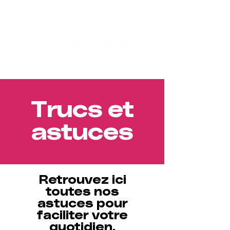
Trucs et
astuces
Retrouvez ici
toutes nos
astuces pour
faciliter votre
quotidien.