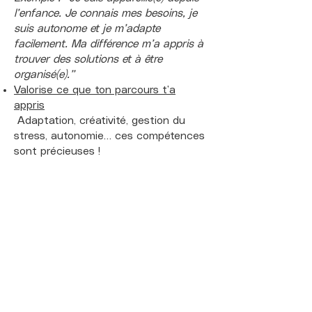
l’enfance. Je connais mes besoins, je
suis autonome et je m’adapte
facilement. Ma différence m’a appris à
trouver des solutions et à être
organisé(e).”
Valorise ce que ton parcours t’a
appris
Adaptation, créativité, gestion du
stress, autonomie… ces compétences
sont précieuses !
Ne baisse pas tes ambitions
Ce n’est pas toi qui dois “être moins”
pour rentrer dans le cadre : c’est le
cadre qui doit s’adapter.
En route !
Les personnes présentant une