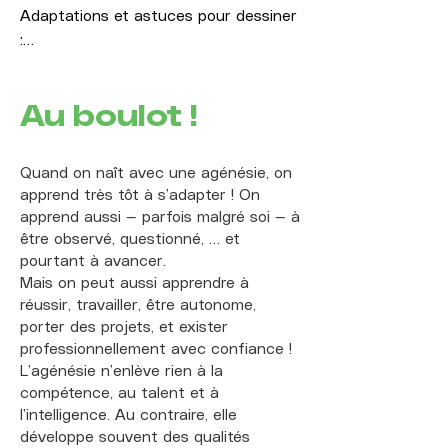
Adaptations et astuces pour dessiner 
ergothérapeute.

:

Utiliser des aides techniques 
1. Utiliser des outils adaptés : crayons, 
(orthèses, prothèses spécifiques, 
Au boulot !
feutres ou pinceaux à manche large, 
adaptateurs sur mesure réalisés avec 
plus faciles à manier avec une 
l'aide d'un ergothérapeute ou d'un 
préhension particulière ou un moignon.

orthoprothésiste).​ Explorer la 
Quand on naît avec une agénésie, on
2. Explorer l'utilisation de prothèses ou 
fabrication ou l'ajustement 3D 
apprend très tôt à s’adapter ! On
d'orthèses conçues pour le dessin, 
d'accessoires adaptés, parfois réalisés 
apprend aussi — parfois malgré soi — à
personnalisées selon la morphologie.

dans des fablabs ou associations 
être observé, questionné, … et
3. Dessiner avec d'autres parties du 
spécialisées.​

pourtant à avancer.
corps : bouche, pied ou moignon, 
Mais on peut aussi apprendre à
selon les possibilités de mobilité.

réussir, travailler, être autonome,
Expérimenter des instruments 
porter des projets, et exister
4. Installer la feuille ou la toile sur un 
électroniques ou numériques, dotés de 
professionnellement avec confiance !
plan de travail adapté, avec des 
surfaces tactiles, de commandes 
L’agénésie n’enlève rien à la
supports antidérapants pour éviter 
gestuelles ou d'interfaces MIDI, 
compétence, au talent et à
qu'elle ne bouge. Les tapis de cuisson 
manipulables avec les pieds, un 
l’intelligence. Au contraire, elle
en silicone font très bien l’affaire !

moignon ou d'autres parties du corps.​​

développe souvent des qualités