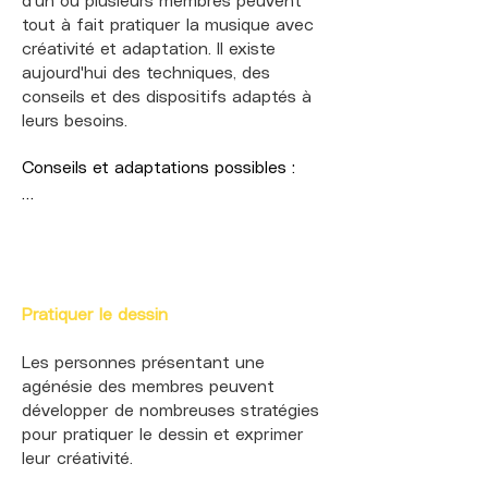
d'un ou plusieurs membres peuvent
tout à fait pratiquer la musique avec
créativité et adaptation. Il existe
aujourd'hui des techniques, des
conseils et des dispositifs adaptés à
leurs besoins.​​
Conseils et adaptations possibles :

Choisir un instrument qui vous plait ! 
S’il n’est pas adapté à votre agénésie, 
il existe parfois des solutions pour 
adapter l’instrument.

Pratiquer le dessin
Adapter l'instrument : il est possible 
Les personnes présentant une
de modifier une guitare, un piano ou 
agénésie des membres peuvent
un autre instrument pour en faciliter 
développer de nombreuses stratégies
la prise en main ou l'utilisation via des 
pour pratiquer le dessin et exprimer
supports, des boutons ou des 
leur créativité.​
pédales.​ Parlez-en avec votre 