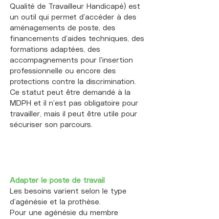
progresser dans le contrôle moteur.

favoriser la motivation et la créativité, 
Qualité de Travailleur Handicapé) est
11. Privilégier des outils à encre gel ou 
quelle que soit la complexité 
un outil qui permet d’accéder à des
feutre, qui nécessitent moins de 
aménagements de poste, des
technique atteinte.​

financements d’aides techniques, des
pression pour écrire ou dessiner.

formations adaptées, des
12. S'inspirer d'artistes connus ayant 
accompagnements pour l’insertion
surmonté le handicap pour trouver 
professionnelle ou encore des
des modèles et des sources de 
L'essentiel est d'oser expérimenter, 
protections contre la discrimination.
motivation.

de chercher l'accompagnement 
Ce statut peut être demandé à la
approprié et de ne pas hésiter à 
MDPH et il n’est pas obligatoire pour
Avec créativité, accompagnement, 
adapter l'instrument ou la méthode à 
travailler, mais il peut être utile pour
outils adaptés et approche 
sa propre pathologie. La musique reste 
sécuriser son parcours.
progressive, dessiner reste accessible 
accessible à tous et tous, avec ou 
et enrichissant quelles que soient les 
sans membres, pour s'exprimer et 
contraintes physiques !
s'épanouir.​
Adapter le poste de travail
Les besoins varient selon le type
d’agénésie et la prothèse.
Pour une agénésie du membre