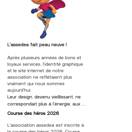
Après le déjeuner, les familles ont 
participé à un temps d’échange 
accompagné des professionnels de 
santé des hôpitaux de Saint-Maurice. 
Merci au Mme Martinot-Lagarde, 
ergothérapeute, à Mme Le Dantec, 
L’assedea fait peau neuve !
psychologue, et au Mme De Jesus, 
cheffe de projet, pour leur présence 
Après plusieurs années de bons et
et leurs interventions.

loyaux services, l’identité graphique
Les enfants ont ensuite profité d’une 
et le site internet de notre
animation sur le thème des sorciers, 
association ne reflétaient plus
vraiment qui nous sommes
l’occasion de partager un moment 
aujourd’hui.
ensemble et de se rendre compte 
Leur design, devenu vieillissant, ne 
qu’ils ne sont pas seuls à vivre avec 
correspondait plus à l’énergie, aux 
une agénésie.

valeurs et aux projets que nous 
La journée s’est terminée par la visite 
Course des héros 2026
portons.

du musée de La Poste, qui nous a 
Nous avons donc entrepris une 
L’association assedea est inscrite à
chaleureusement accueillis pour cette 
la course des héros 2026. Course