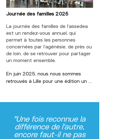
- Dimanche 07 juin 2026 : Paris (Parc 
de Saint-Cloud)

Journée des familles 2025
- Dimanche 14 juin 2026 : Lyon (Parc 
La journée des familles de l’assedea
de Gerland)

est un rendez-vous annuel, qui
- Dimanche 14 juin 2026 : format 
permet à toutes les personnes
connecté 

concernées par l’agénésie, de près ou
de loin, de se retrouver pour partager
Nous comptons sur vous, sur votre 
un moment ensemble.
mobilisation afin de participer à une 
journée pleine d’émotion.

En juin 2025, nous nous sommes 
retrouvés à Lille pour une édition un 
Pour vous inscrire :

peu particulière, puisque nous fêtions 
https://www.coursedesheros.com/

les 50 ans de l’assedea !

Après l’assemblée générale et 
N’hésitez pas à nous contacter soit 
l’élection du nouveau conseil 
via Facebook soit par mail à 
"Une fois reconnue la
d’administration, nous avons eu la joie 
contact@assedea.fr pour toutes 
différence de l'autre,
d’accueillir le Dr Clémence 
questions, principalement si besoin 
VANLERBERGHE et le Pr Florence 
encore faut-il ne pas