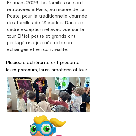
En mars 2026, les familles se sont
retrouvées à Paris, au musée de La
Poste, pour la traditionnelle Journée
des familles de l’Assedea. Dans un
cadre exceptionnel avec vue sur la
tour Eiffel, petits et grands ont
partagé une journée riche en
échanges et en convivialité.
Plusieurs adhérents ont présenté 
leurs parcours, leurs créations et leurs 
astuces du quotidien : Ilhem Riahi, 
Lola, Benjamin Niess avec Limbee, 
ainsi que Grégory de la chaîne 
YouTube « Greg à deux mains ». Alec 
CHEVROT, de la société Macu4, et 
Flavie BENIZRI pour E-nable étaient 
également présents pour échanger 
autour des aides techniques et 
orthopédiques.
